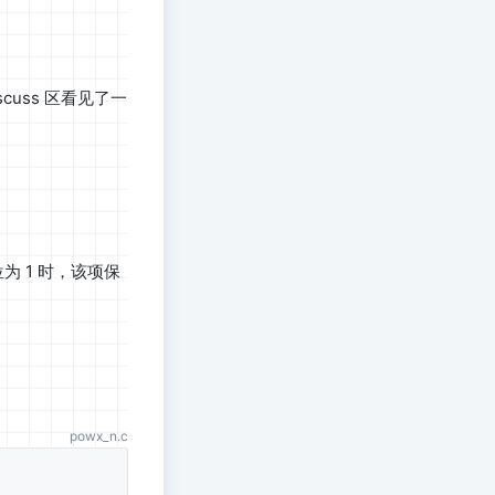
uss 区看见了一
0_2} x^{000_2} x^{00_2} x^{1_2}
为 1 时，该项保
powx_n.c