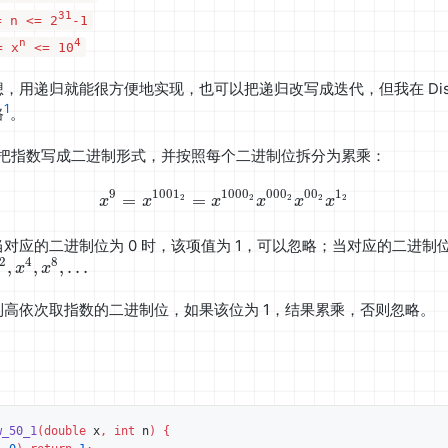
31
 n <= 2
-1
n
4
 x
<= 10
，用递归就能很方便地实现，也可以把递归改写成迭代，但我在 Disc
1
路
。
把指数写成二进制形式，并按照每个二进制位拆分为累乘：
9
100
1
100
0
00
0
0
0
1
=
=
x^9 = x^{1001_2} = x^{100
2
2
2
2
2
x
x
x
x
x
x
对应的二进制位为 0 时，该项值为 1，可以忽略；当对应的二进制位
2
4
8
,
,
,
…
x
x
高依次取指数的二进制位，如果该位为 1，结果累乘，否则忽略。
：
w_50_1
(
double
x
,
int
n
)
{