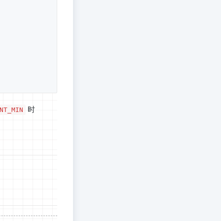
时
NT_MIN