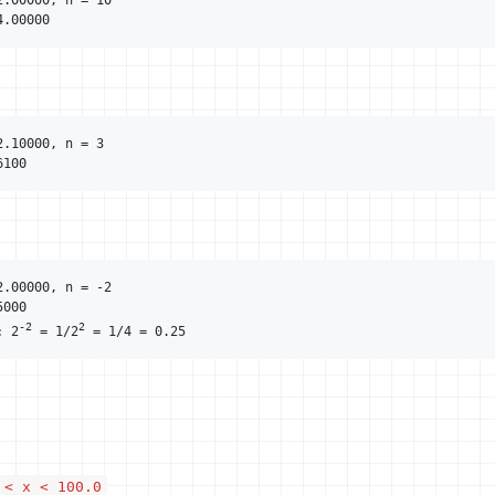
-2
2
:
 2
 = 1/2
 < x < 100.0