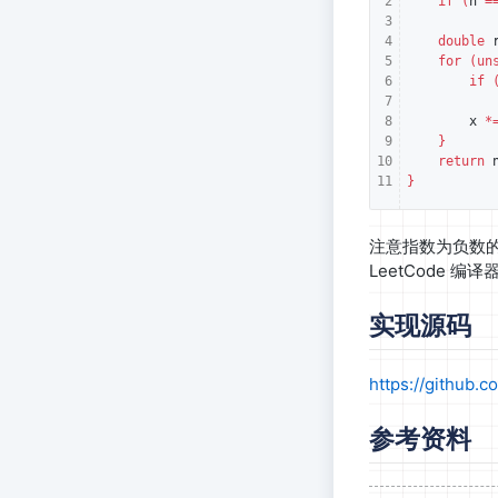
if
(
n
=
double
for
(
un
if
x
*
}
return
}
注意指数为负数
LeetCode 编
实现源码
https://github.c
参考资料