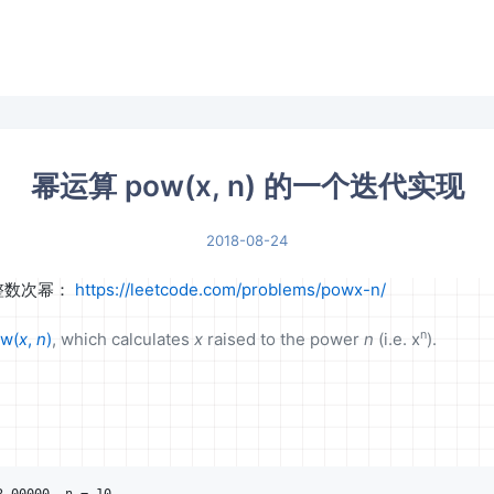
幂运算 pow(x, n) 的一个迭代实现
2018-08-24
整数次幂：
https://leetcode.com/problems/powx-n/
n
w(
x
,
n
)
, which calculates
x
raised to the power
n
(i.e. x
).