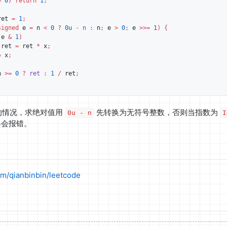
=
0
)
return
1
;
ret
=
1
;
signed
e
=
n
<
0
?
0u
-
n
:
n
;
e
>
0
;
e
>>=
1
)
{
(
e
&
1
)
ret
=
ret
*
x
;
=
x
;
n
>=
0
?
ret
:
1
/
ret
;
的情况，求绝对值用
先转换为无符号整数，否则当指数为
0u - n
I
译器会报错。
om/qianbinbin/leetcode