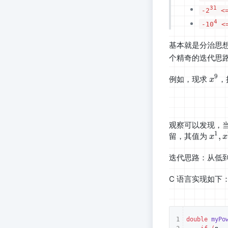
31
-2
<=
4
-10
<=
基本就是分治思想
个精奇的迭代思
9
x^9
例如，现求
，
x
观察可以发现，当
1
x^1,
,
留，其值为
x
x
x^2,
x^4,
迭代思路：从低到
x^8,
…
C 语言实现如下
double
myPo